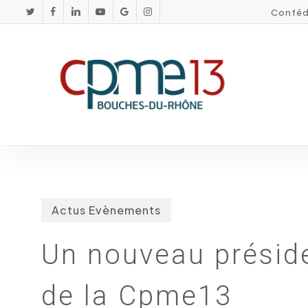
Skip
Conféd
twitter
facebook
linkedin
youtube
google-
instagram
plus
to
main
content
Actus Evènements
Un nouveau préside
de la Cpme13