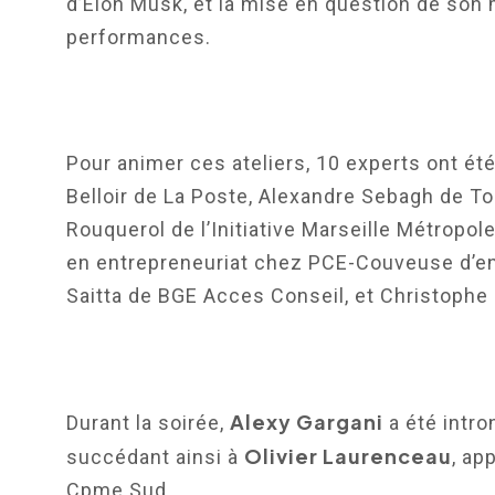
d’Elon Musk, et la mise en question de son
performances.
Pour animer ces ateliers, 10 experts ont été
Belloir de La Poste, Alexandre Sebagh de T
Rouquerol de l’Initiative Marseille Métropo
en entrepreneuriat chez PCE-Couveuse d’en
Saitta de BGE Acces Conseil, et Christophe
Alexy Gargani
Durant la soirée,
a été intro
Olivier Laurenceau
succédant ainsi à
, ap
Cpme Sud.