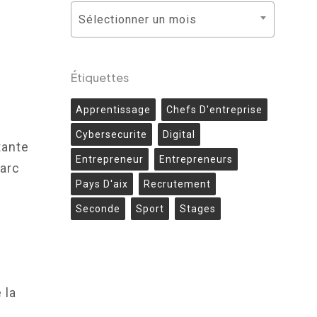
Archives
Sélectionner un mois
Étiquettes
Apprentissage
Chefs D'entreprise
Cybersecurite
Digital
tante
Entrepreneur
Entrepreneurs
arc
Pays D'aix
Recrutement
Seconde
Sport
Stages
 la