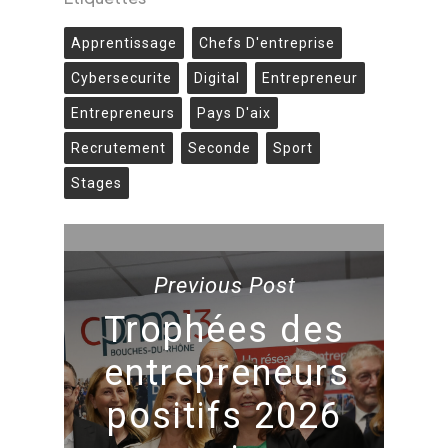
Apprentissage
Chefs D'entreprise
Cybersecurite
Digital
Entrepreneur
Entrepreneurs
Pays D'aix
Recrutement
Seconde
Sport
Stages
Previous Post
Trophées des
entrepreneurs
positifs 2026