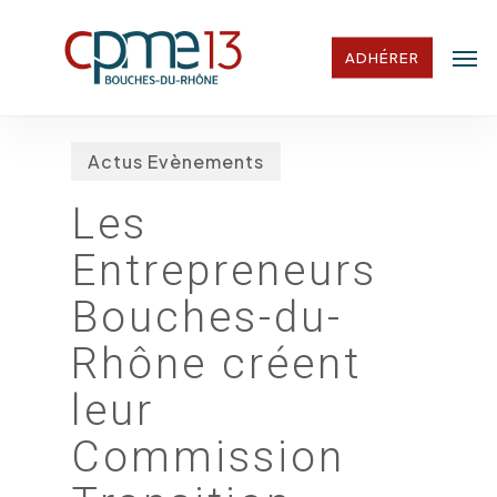
Skip
Men
to
ADHÉRER
main
content
Actus Evènements
Les
Entrepreneurs
Bouches-du-
Rhône créent
leur
Commission