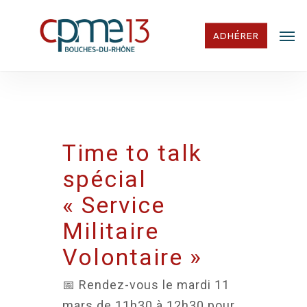
Skip
Men
to
ADHÉRER
main
content
Time to talk
spécial
« Service
Militaire
Volontaire »
📅 Rendez-vous le mardi 11
mars de 11h30 à 12h30 pour