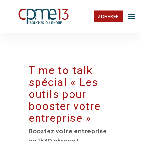
Skip
Men
to
ADHÉRER
main
content
Time to talk
spécial « Les
outils pour
booster votre
entreprise »
Boostez votre entreprise
en 1h30 chrono !