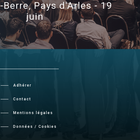
Berre, Pays d'Arles - 19
juin
Adhérer
Contact
Mentions légales
Données / Cookies