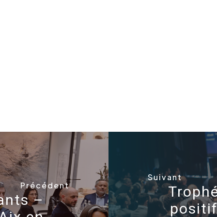
Suivant
Précédent
Trophé
eants –
positi
Aix en