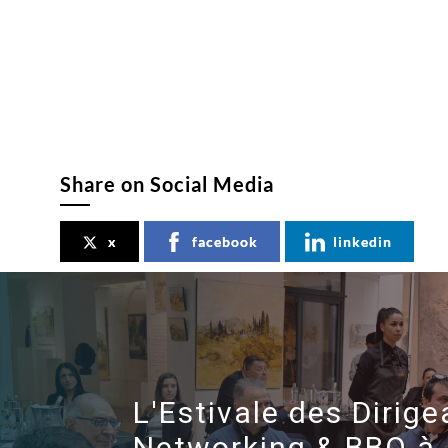
Share on Social Media
x
facebook
linkedin
L'Estivale des Dirig
Networking & BBQ à 