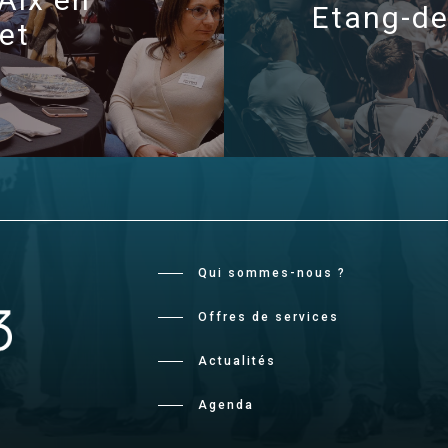
Etang-de-
let
Qui sommes-nous ?
Offres de services
Actualités
Agenda