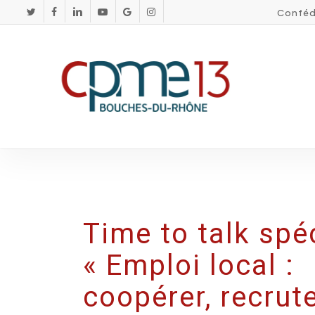
Skip
Conféd
twitter
facebook
linkedin
youtube
google-
instagram
plus
to
main
content
Time to talk spé
« Emploi local :
coopérer, recrute