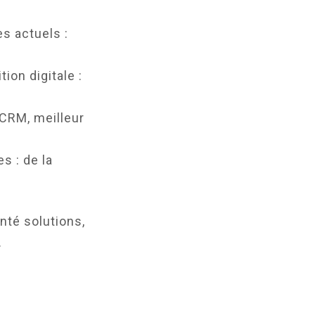
s actuels :
ion digitale :
 CRM, meilleur
s : de la
nté solutions,
.