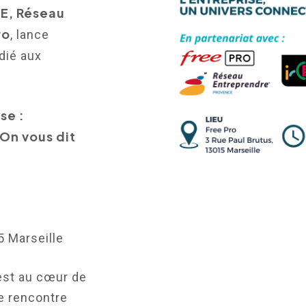
E, Réseau
ro
, lance
dié aux
se :
 On vous dit
5 Marseille
est au cœur de
e rencontre