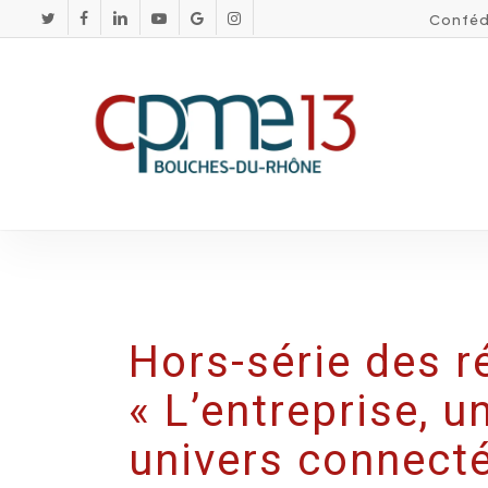
Skip
Conféd
twitter
facebook
linkedin
youtube
google-
instagram
plus
to
main
content
Hors-série des 
« L’entreprise, u
univers connecté