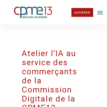
Skip
Men
to
ADHÉRER
main
content
Atelier l’IA au
service des
commerçants
de la
Commission
Digitale de la