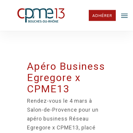
Skip
Men
to
ADHÉRER
main
content
Apéro Business
Egregore x
CPME13
Rendez-vous le 4 mars à
Salon-de-Provence pour un
apéro business Réseau
Egregore x CPME13, placé