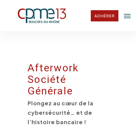
Skip
Men
to
ADHÉRER
main
content
Afterwork
Société
Générale
Plongez au cœur de la
cybersécurité… et de
l’histoire bancaire !