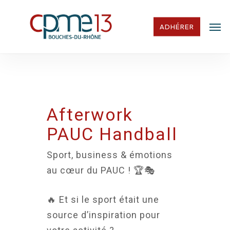
Skip
Men
to
ADHÉRER
main
content
Afterwork
PAUC Handball
Sport, business & émotions
au cœur du PAUC ! 🏆🎭
🔥 Et si le sport était une
source d’inspiration pour