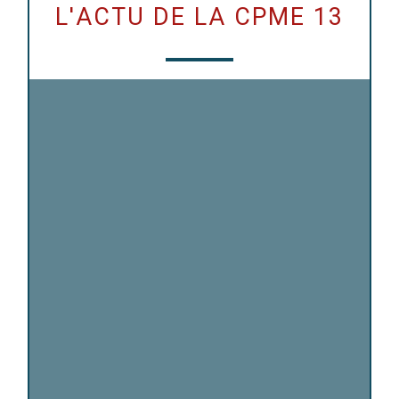
L
'
A
C
T
U
D
E
L
A
C
P
M
E
1
3