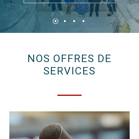
N
O
S
O
F
F
R
E
S
D
E
S
E
R
V
I
C
E
S